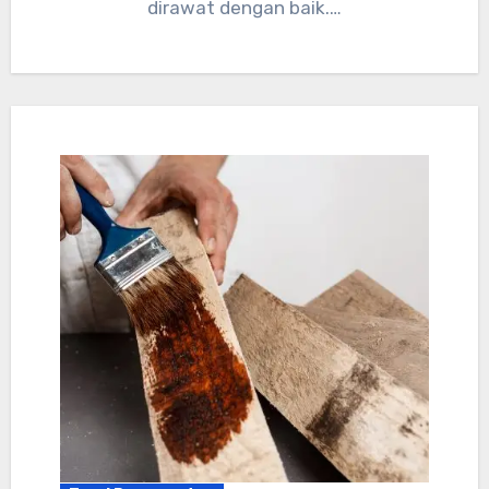
dirawat dengan baik.…