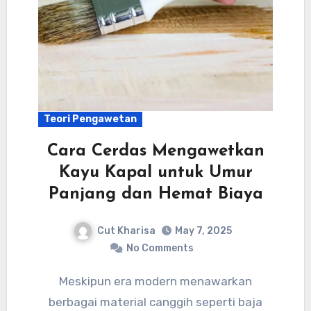
Teori Pengawetan
Cara Cerdas Mengawetkan
Kayu Kapal untuk Umur
Panjang dan Hemat Biaya
Cut Kharisa
May 7, 2025
No Comments
Meskipun era modern menawarkan
berbagai material canggih seperti baja