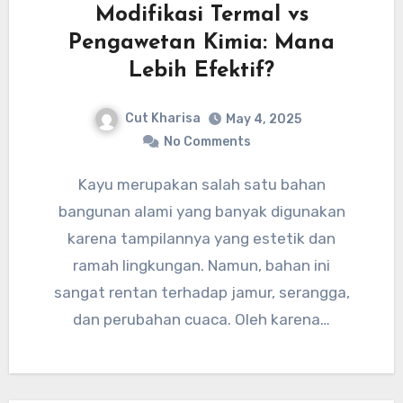
Modifikasi Termal vs
Pengawetan Kimia: Mana
Lebih Efektif?
Cut Kharisa
May 4, 2025
No Comments
Kayu merupakan salah satu bahan
bangunan alami yang banyak digunakan
karena tampilannya yang estetik dan
ramah lingkungan. Namun, bahan ini
sangat rentan terhadap jamur, serangga,
dan perubahan cuaca. Oleh karena…