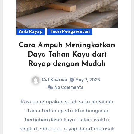
Anti Rayap
Teori Pengawetan
Cara Ampuh Meningkatkan
Daya Tahan Kayu dari
Rayap dengan Mudah
Cut Kharisa
May 7, 2025
No Comments
Rayap merupakan salah satu ancaman
utama terhadap struktur bangunan
berbahan dasar kayu. Dalam waktu
singkat, serangan rayap dapat merusak