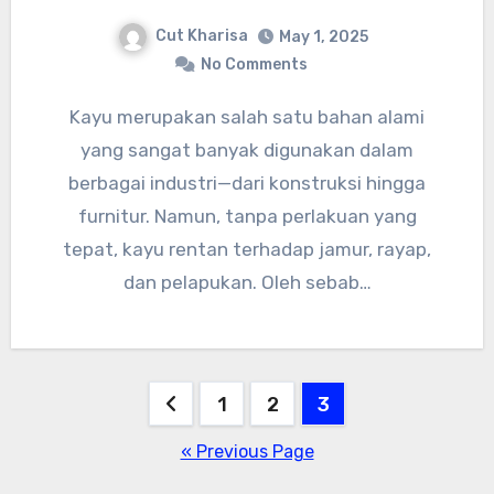
Cut Kharisa
May 1, 2025
No Comments
Kayu merupakan salah satu bahan alami
yang sangat banyak digunakan dalam
berbagai industri—dari konstruksi hingga
furnitur. Namun, tanpa perlakuan yang
tepat, kayu rentan terhadap jamur, rayap,
dan pelapukan. Oleh sebab…
Posts
1
2
3
pagination
« Previous Page