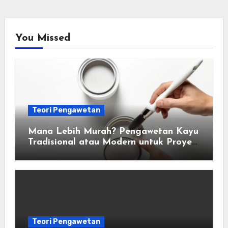
You Missed
Teori Pengawetan
Mana Lebih Murah? Pengawetan Kayu
Tradisional atau Modern untuk Proyek
Anda
Teori Pengawetan