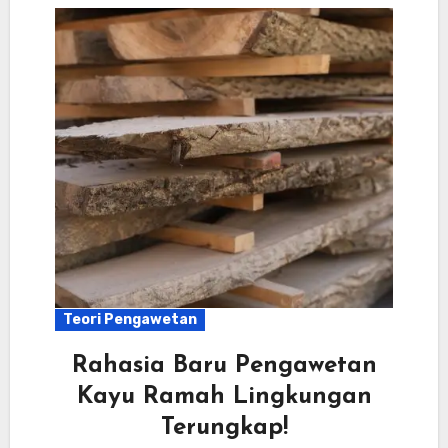
Teori Pengawetan
Rahasia Baru Pengawetan
Kayu Ramah Lingkungan
Terungkap!