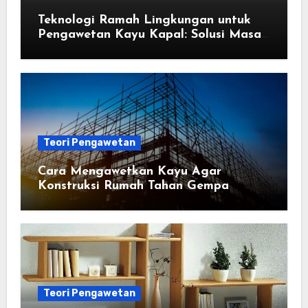
Teknologi Ramah Lingkungan untuk
Pengawetan Kayu Kapal: Solusi Masa
Depan
Teori Pengawetan
Cara Mengawetkan Kayu Agar
Konstruksi Rumah Tahan Gempa
Teori Pengawetan