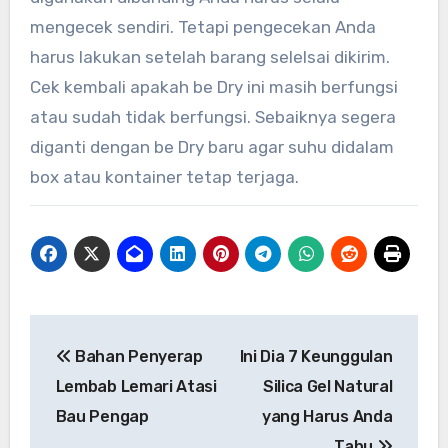
mengecek sendiri. Tetapi pengecekan Anda
harus lakukan setelah barang selelsai dikirim.
Cek kembali apakah be Dry ini masih berfungsi
atau sudah tidak berfungsi. Sebaiknya segera
diganti dengan be Dry baru agar suhu didalam
box atau kontainer tetap terjaga.
Post
Bahan Penyerap
Ini Dia 7 Keunggulan
navigation
Lembab Lemari Atasi
Silica Gel Natural
Bau Pengap
yang Harus Anda
Tahu