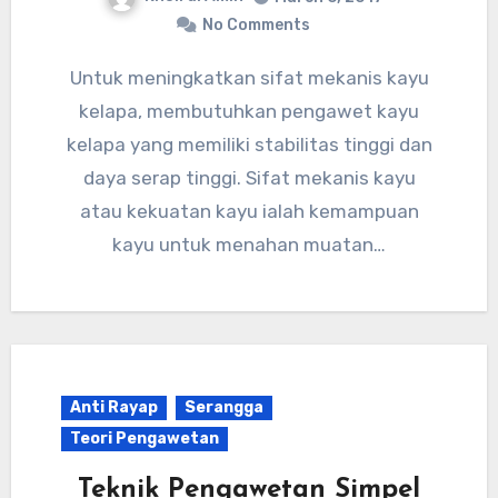
No Comments
Untuk meningkatkan sifat mekanis kayu
kelapa, membutuhkan pengawet kayu
kelapa yang memiliki stabilitas tinggi dan
daya serap tinggi. Sifat mekanis kayu
atau kekuatan kayu ialah kemampuan
kayu untuk menahan muatan…
Anti Rayap
Serangga
Teori Pengawetan
Teknik Pengawetan Simpel