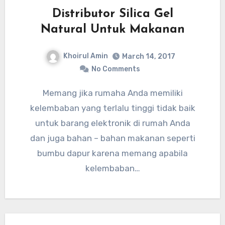
Distributor Silica Gel
Natural Untuk Makanan
Khoirul Amin
March 14, 2017
No Comments
Memang jika rumaha Anda memiliki
kelembaban yang terlalu tinggi tidak baik
untuk barang elektronik di rumah Anda
dan juga bahan – bahan makanan seperti
bumbu dapur karena memang apabila
kelembaban…