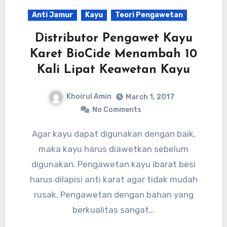
Anti Jamur
Kayu
Teori Pengawetan
Distributor Pengawet Kayu
Karet BioCide Menambah 10
Kali Lipat Keawetan Kayu
Khoirul Amin
March 1, 2017
No Comments
Agar kayu dapat digunakan dengan baik,
maka kayu harus diawetkan sebelum
digunakan. Pengawetan kayu ibarat besi
harus dilapisi anti karat agar tidak mudah
rusak. Pengawetan dengan bahan yang
berkualitas sangat…