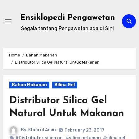
Skip
to
Ensiklopedi Pengawetan
content
Segala tentang Pengawetan ada di Sini
Home
Bahan Makanan
Distributor Silica Gel Natural Untuk Makanan
Bahan Makanan
Silica Gel
Distributor Silica Gel
Natural Untuk Makanan
By
Khoirul Amin
February 23, 2017
#Distributor silica gel
,
#silica gel aman
,
#silica gel