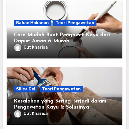
Bahan Makanan
Teori Pengawetan
Cara Mudah Buat Pengawet Kayu dari
Dapur: Aman & Murah
Cut Kharisa
Silica Gel
Teori Pengawetan
Kesalahan yang Sering Terjadi dalam
Pengawetan Kayu & Solusinya
Cut Kharisa