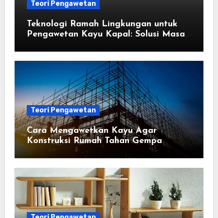
Teori Pengawetan
Teknologi Ramah Lingkungan untuk
Pengawetan Kayu Kapal: Solusi Masa
Depan
Teori Pengawetan
Cara Mengawetkan Kayu Agar
Konstruksi Rumah Tahan Gempa
Teori Pengawetan