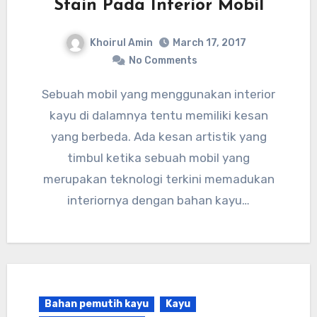
Stain Pada Interior Mobil
Khoirul Amin
March 17, 2017
No Comments
Sebuah mobil yang menggunakan interior
kayu di dalamnya tentu memiliki kesan
yang berbeda. Ada kesan artistik yang
timbul ketika sebuah mobil yang
merupakan teknologi terkini memadukan
interiornya dengan bahan kayu…
Bahan pemutih kayu
Kayu