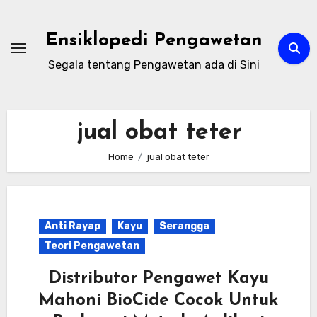
Skip
to
Ensiklopedi Pengawetan
content
Segala tentang Pengawetan ada di Sini
jual obat teter
Home
jual obat teter
Anti Rayap
Kayu
Serangga
Teori Pengawetan
Distributor Pengawet Kayu
Mahoni BioCide Cocok Untuk